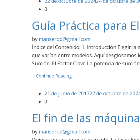
22 de octubre de 2024
24 de octubre de 
0
Guía Práctica para E
by
manserod@gmail.com
Índice del Contenido: 1. Introducción Elegir l
que varían entre modelos. Aquí desglosamos lo
Succión: El Factor Clave La potencia de succión
Continue Reading
21 de junio de 2017
22 de octubre de 202
0
El fin de las máquin
by
manserod@gmail.com
Vivimos en una época fascinante. La tecnolog