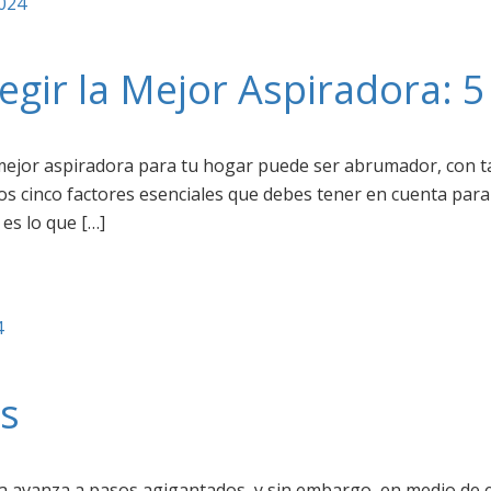
2024
legir la Mejor Aspiradora: 5
a mejor aspiradora para tu hogar puede ser abrumador, con t
s cinco factores esenciales que debes tener en cuenta para
 es lo que […]
4
as
ía avanza a pasos agigantados, y sin embargo, en medio de 