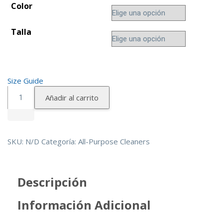
Color
Talla
Size Guide
Camiseta
Añadir al carrito
clásica
unisex
cantidad
SKU:
N/D
Categoría:
All-Purpose Cleaners
Descripción
Información Adicional