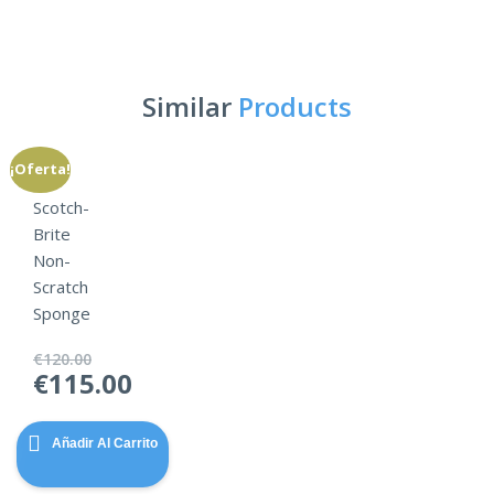
Similar
Products
¡Oferta!
Scotch-
Brite
Non-
Scratch
Sponge
€
120.00
El
€
115.00
precio
El
original
precio
Añadir Al Carrito
era:
actual
€120.00.
es: