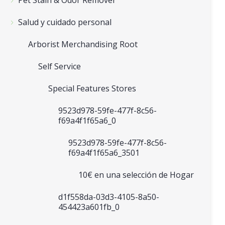
Pet Stain & Odor Remover
Salud y cuidado personal
Arborist Merchandising Root
Self Service
Special Features Stores
9523d978-59fe-477f-8c56-
f69a4f1f65a6_0
9523d978-59fe-477f-8c56-
f69a4f1f65a6_3501
10€ en una selección de Hogar
d1f558da-03d3-4105-8a50-
454423a601fb_0