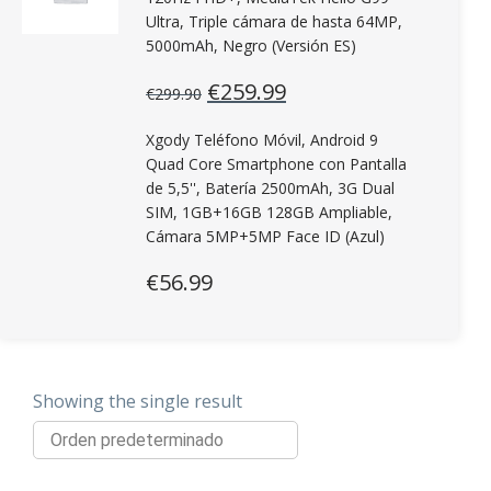
Ultra, Triple cámara de hasta 64MP,
5000mAh, Negro (Versión ES)
El
El
€
259.99
€
299.90
precio
precio
original
actual
Xgody Teléfono Móvil, Android 9
era:
es:
Quad Core Smartphone con Pantalla
€299.90.
€259.99.
de 5,5'', Batería 2500mAh, 3G Dual
SIM, 1GB+16GB 128GB Ampliable,
Cámara 5MP+5MP Face ID (Azul)
€
56.99
Showing the single result