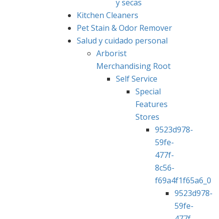
y secas
Kitchen Cleaners
Pet Stain & Odor Remover
Salud y cuidado personal
Arborist
Merchandising Root
Self Service
Special
Features
Stores
9523d978-
59fe-
477f-
8c56-
f69a4f1f65a6_0
9523d978-
59fe-
477f-