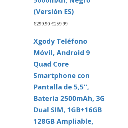
(Versión ES)
El
El
€
299.90
€
259.99
precio
precio
original
actual
Xgody Teléfono
era:
es:
Móvil, Android 9
€299.90.
€259.99.
Quad Core
Smartphone con
Pantalla de 5,5'',
Batería 2500mAh, 3G
Dual SIM, 1GB+16GB
128GB Ampliable,