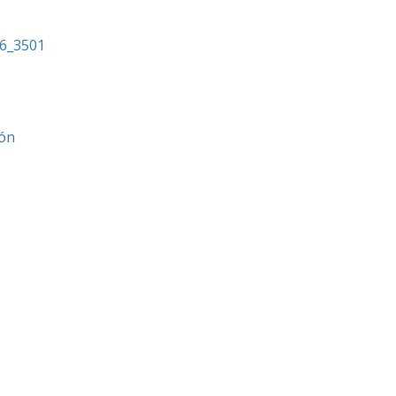
a6_3501
ión