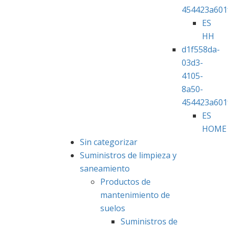
454423a601
ES
HH
d1f558da-
03d3-
4105-
8a50-
454423a601
ES
HOME
Sin categorizar
Suministros de limpieza y
saneamiento
Productos de
mantenimiento de
suelos
Suministros de