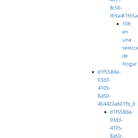
8c56-
f69a4f1f65
10€
en
una
selecc
de
Hogar
d1f558da-
03d3-
4105-
8a50-
454423a601fb_0
d1f558da-
03d3-
4105-
8a50-